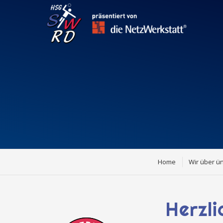
Home
Wir über ü
Herzl