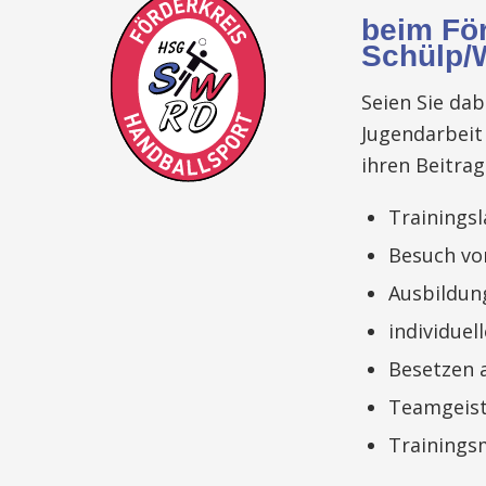
beim Fö
Schülp/
Seien Sie da
Jugendarbeit
ihren Beitra
Trainings
Besuch vo
Ausbildun
individuel
Besetzen a
Teamgeis
Trainings