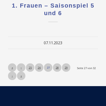
1. Frauen – Saisonspiel 5
und 6
07.11.2023
«
‹
25
26
27
28
29
Seite 27 von 32
© Copyright - HSG Schülp-Westerrönfeld-Rendsburg
›
»
Kontakt
Impressum
Haftungsausschluss
Datenschutz