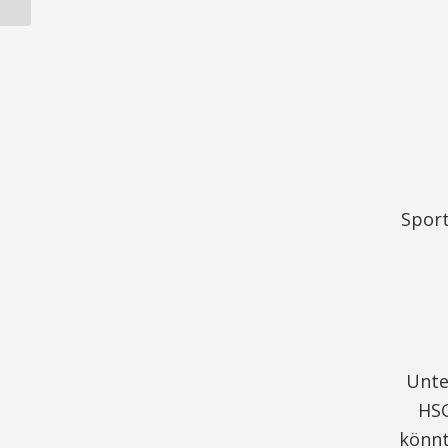
16, 17 und
18
Sport
Unt
HSG
könnt