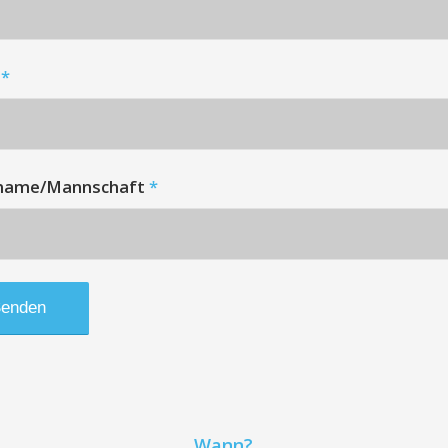
l
*
name/Mannschaft
*
Wann?