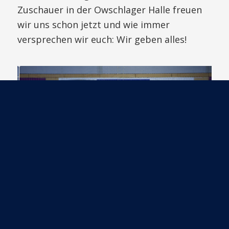
Zuschauer in der Owschlager Halle freuen
wir uns schon jetzt und wie immer
versprechen wir euch: Wir geben alles!
© Copyright - HSG Schülp-Westerrönfeld-Rendsburg
Kontakt
Impressum
Haftungsausschluss
Datenschutz
1
2
3
4
5
6
7
8
9