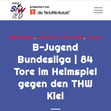
HSG-News
,
männliche Jugend B
,
Teams
B-Jugend
Bundesliga | 84
Tore im Heimspiel
gegen den THW
Kiel